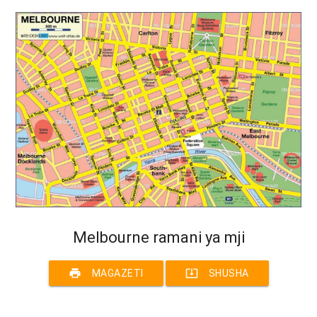
Melbourne ramani ya mji
print
system_update_alt
MAGAZETI
SHUSHA